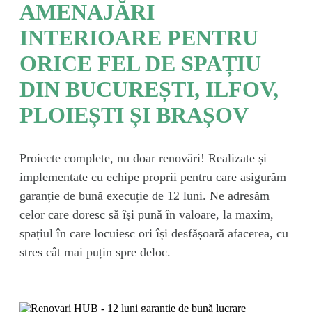
AMENAJĂRI
INTERIOARE
PENTRU
ORICE FEL DE SPAȚIU
DIN BUCUREȘTI, ILFOV,
PLOIEȘTI ȘI BRAȘOV
Proiecte complete, nu doar
renovări! Realizate și
implementate cu echipe proprii pentru care
asigurăm
garanție de
bună
execuție de 12 luni.
Ne
adresăm
celor care doresc
să
își
pună
în
valoare,
la
maxim,
spațiul
în
care locuiesc ori
își
desfășoară
afacerea, cu
stres
cât
mai
puțin
spre deloc.