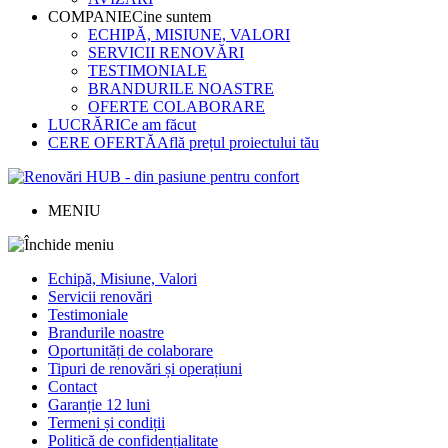
COMPANIE
Cine suntem
ECHIPĂ, MISIUNE, VALORI
SERVICII RENOVĂRI
TESTIMONIALE
BRANDURILE NOASTRE
OFERTE COLABORARE
LUCRĂRI
Ce am făcut
CERE OFERTĂ
Află prețul proiectului tău
MENIU
Echipă, Misiune, Valori
Servicii renovări
Testimoniale
Brandurile noastre
Oportunități de colaborare
Tipuri de renovări și operațiuni
Contact
Garanție 12 luni
Termeni și condiții
Politică de confidențialitate