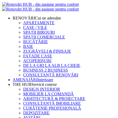
RENOVĂRI
Cui ne adresăm
APARTAMENTE
CASE / VILE
SPAȚII BIROURI
SPAȚII COMERCIALE
BUCĂTĂRIE
BAIE
ZUGRĂVELI & FINISAJE
FAȚADE CASE
ACOPERIȘURI
DE LA GRI LA ALB LA CHEIE
BUSINESS 2 BUSINESS
CONSULTANȚĂ RENOVĂRI
AMENAJĂRI
Interioare
THE HUB
Servicii conexe
DESIGN INTERIOR
MOBILIER LA COMANDĂ
ARHITECTURĂ & PROIECTARE
CONSULTANȚĂ IMOBILIARE
CURĂȚENIE PROFESIONALĂ
DEPOZITARE
AVIZĂRI