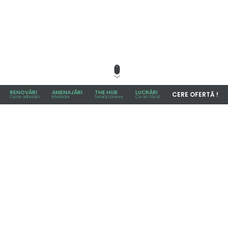
RENOVĂRI
AMENAJĂRI
THE HUB
LUCRĂRI
CERE OFERTĂ !
Cui ne adresăm
Interioare
Servicii conexe
Ce am făcut
INSTALAȚII ELECTRICE