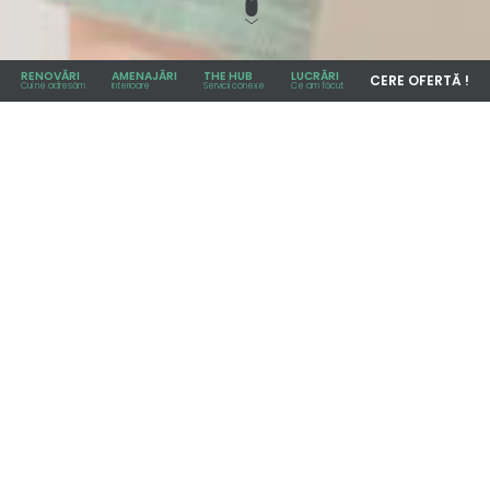
RENOVĂRI
AMENAJĂRI
THE HUB
LUCRĂRI
CERE OFERTĂ !
Cui ne adresăm
Interioare
Servicii conexe
Ce am făcut
Dacă alegi și acest serviciu la Renovări Hub, ai mai
multe avantaje: aducem și montăm mobilierul în
București și în zonele limitrofe, facem ajustări și
corecții unde este cazul, iar tu discuți cu aceeași
echipă care știe deja locul și metehnele.
Procesul decurge fluid, fără întârzieri sau
suprapuneri, pentru că angajații sunt coordonați
de un singur project manager care știe când