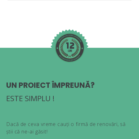
UN PROIECT ÎMPREUNĂ?
ESTE SIMPLU !
Dacă de ceva vreme cauți o firmă de renovări, să
știi că ne-ai găsit!