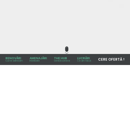
RENOVĂRI
AMENAJĂRI
THE HUB
LUCRĂRI
CERE OFERTĂ !
Cui ne adresăm
Interioare
Servicii conexe
Ce am făcut